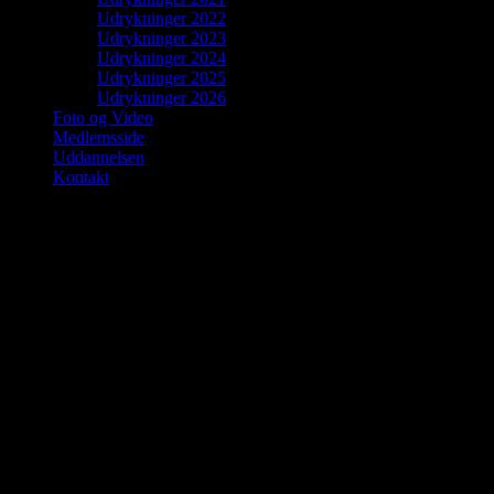
Udrykninger 2022
Udrykninger 2023
Udrykninger 2024
Udrykninger 2025
Udrykninger 2026
Foto og Video
Medlemsside
Uddannelsen
Kontakt
Udrykninger 2017
Nr.
Dato
Tid
Sted
Foto
Hændelse
22
31/12
10:27
Lundbyesvej
Brandmelding
21
27/12
15:30
Nederballevej
Bygningsbrand villa/r
20
28/11
15:25
Nolde
Udkald med pumpetrail
19
01/11
08:15
Gl. Tøndervej
Bygningsbrand-gård
18
18/10
13:16
Hellevadvej
Brand Landbrugsredsk
17
16/10
20:33
Lundbyesvej
Bandmelding
16
01/10
07:09
Syrenvej
Brandmelding
15
29/09
12:36
Syrenvej
Brandmelding