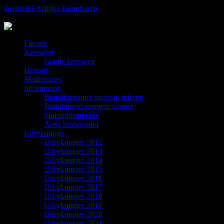
Hop
Bedsted Frivillige Brandværn
til
Stiftet 17. oktober 1947
indhold
Forside
Køretøjer
Gamle køretøjer
Historie
Medlemmer
Information
Brandkaptajner gennem tiderne
Brandmænd gennem tiderne
Slukningsområde
Årets brandmand
Udrykninger
Udrykninger 2012
Udrykninger 2013
Udrykninger 2014
Udrykninger 2015
Udrykninger 2016
Udrykninger 2017
Udrykninger 2018
Udrykninger 2019
Udrykninger 2020
Udrykninger 2021